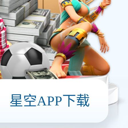
格局，女子200米蝶泳
治，背后是整个训练体
中国游泳队已经形成了
长前冲，一位专攻后程
势。这种“双保险”模
未来，中国女子蝶泳不
级选手既能各自绽放，又
加响亮。