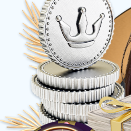
作为中国游泳的领军人
场。她出发后便迅速确
别的心理素质，以2分
着她在东京奥运会夺金
坚持训练的最好回报，
刘子歌：老
与张雨霏的锐气不同，
歌在本届世锦赛上以2
子歌潜心调整技术动
略，最后100米突然
“年龄只是数字，对游
下了最生动的注脚。