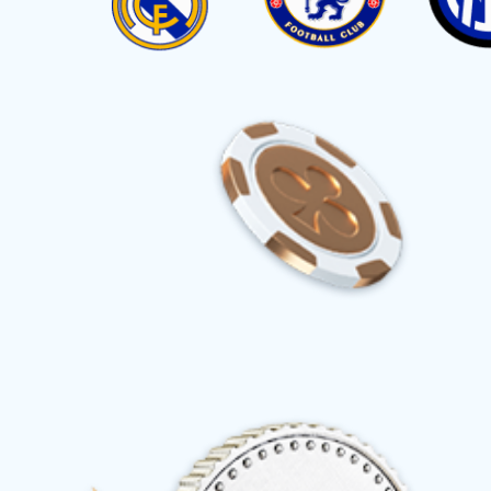
游泳世锦赛女
在刚刚落幕的游泳世锦
定发挥斩获一枚金牌
了宝贵的荣誉，更让
张雨霏：从