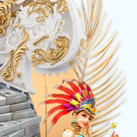
的节奏掌控力征服了全
雨霏展现了奥运冠军级
目的首度登顶，更标志
：“这枚金牌是对自己
的未来充满期待。
创造辉煌的老将，刘子
偶然——过去几年，刘
在前半程采取跟游策
。刘子歌在赛后表示：
为中国女子蝶泳的传承写