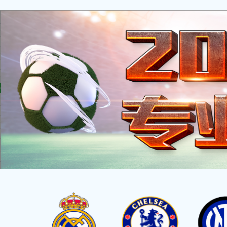
星空体育下载
带您畅享
专业平台，数据精准，
高清直播
覆盖热
聚焦足球、篮球、电竞等赛事，
每日内
极速访问
下载APP