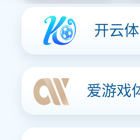
上一篇：
国王报价特纳 vs 湖人追求瓦兰丘…
延伸阅读
1.
郭艾伦因伤缺席后，辽宁队史得分助攻双料
2026-05-29
2.
汪顺肩部肌腱炎加重退出亚运会选拔，国家
2026-07-23
3.
因皮耶罗爱上意甲：尤文会回来的
2026-05-24
4.
安赛龙伤愈复出状态成疑，李梓嘉能否趁机